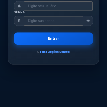
👤
SENHA
🔒
👁️
Entrar
©
Fast English School